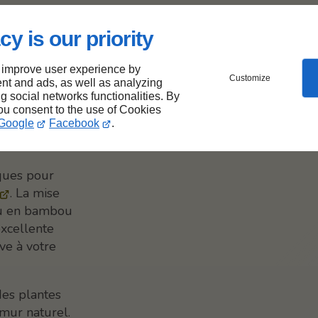
cy is our priority
 les
 improve user experience by
sur un
Customize
nt and ads, as well as analyzing
ng social networks functionalities. By
you consent to the use of Cookies
Google
Facebook
.
iques pour
. La mise
 ou en bambou
excellente
ve à votre
des plantes
mur naturel.