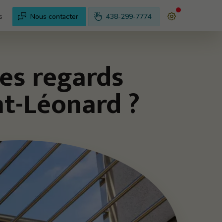
s
Nous contacter
438-299-7774
les regards
nt-Léonard ?