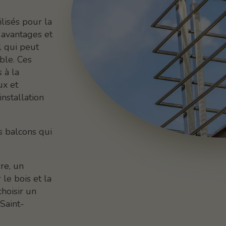
lisés pour la
 avantages et
l qui peut
able. Ces
 à la
ux et
nstallation
s balcons qui
re, un
 le bois et la
hoisir un
Saint-