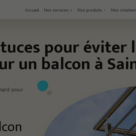
Accueil
Nos services
Nos produits
Nos création
tuces pour éviter 
sur un balcon à Sai
nard pour
lcon