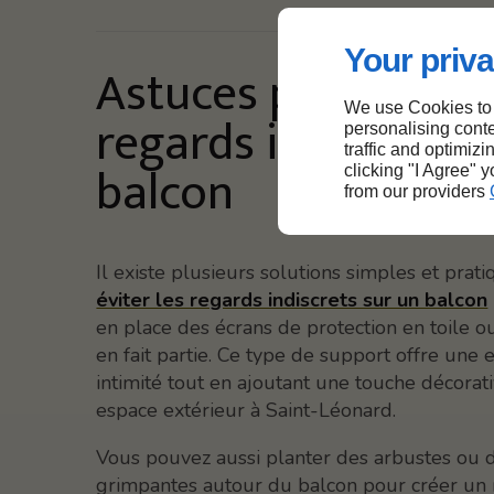
Your priva
Astuces pour éviter
We use Cookies to
regards indiscrets 
personalising conte
traffic and optimizi
balcon
clicking "I Agree" 
from our providers
Il existe plusieurs solutions simples et prat
éviter les regards indiscrets sur un balcon
en place des écrans de protection en toile
en fait partie. Ce type de support offre une 
intimité tout en ajoutant une touche décorati
espace extérieur à Saint-Léonard.
Vous pouvez aussi planter des arbustes ou 
grimpantes autour du balcon pour créer un 