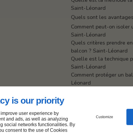
Saint-Léonard
Quels sont les avantages 
Comment peut-on isoler un
Saint-Léonard
Quels critères prendre e
balcon ? Saint-Léonard
Quelle est la technique p
Saint-Léonard
Comment protéger un balc
Léonard
Quelles astuces pour évit
Saint-Léonard
cy is our priority
Quelle est la différence 
 improve user experience by
Léonard
Customize
nt and ads, as well as analyzing
Quels sont les types de 
ng social networks functionalities. By
you consent to the use of Cookies