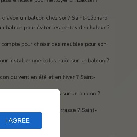
d'avoir un balcon chez soi ? Saint-Léonard
 balcon pour éviter les pertes de chaleur ?
n compte pour choisir des meubles pour son
our installer une balustrade sur un balcon ?
on du vent en été et en hiver ? Saint-
er les regards indiscrets sur un balcon ?
entre un balcon et une terrasse ? Saint-
I AGREE
balcon ? Saint-Léonard