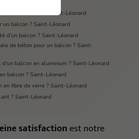
balcon ? Saint-Léonard
nimale d'un balcon ? Saint-Léonard
r un balcon ? Saint-Léonard
ité d'un balcon ? Saint-Léonard
éale de béton pour un balcon ? Saint-
 d'un balcon en aluminium ? Saint-Léonard
en balcon ? Saint-Léonard
n en fibre de verre ? Saint-Léonard
lant ? Saint-Léonard
eine satisfaction
est notre
!