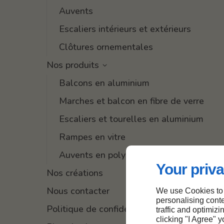
Auvents
Escaliers intérieurs et extérieurs
Clôtures ornementales
Nos produits
Balcons en aluminium
Marches et balcon en fibre de verre
Escaliers et tourelles en aluminium
Rampes en vitre
Auvents en polycarbonate
Your priva
Nos créations
Nous contacter
We use Cookies to
personalising conte
Politique de confidentialité
traffic and optimizi
clicking "I Agree" 