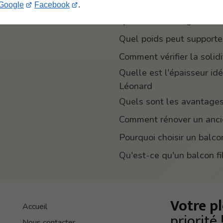
Comment se compose un 
Google
Facebook
.
Quelle est la largeur mi
Quel poids peut supporte
Comment vérifier la solid
Quelle est l'épaisseur id
Léonard
Quels sont les avantages
Comment rénover un anci
Pourquoi choisir un balco
Qu'est-ce qu'un balcon fi
Votre pl
Accueil
priorité 
Nous contacter