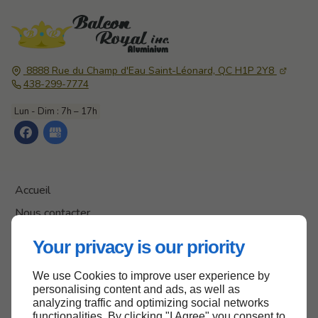
8888 Rue du Champ d'Eau
Saint-Léonard, QC
H1P 2Y8
438-299-7774
Lun - Dim : 7h – 17h
Accueil
Nous contacter
Politique de confidentialité
Your privacy is our priority
Plan du site
We use Cookies to improve user experience by
personalising content and ads, as well as
analyzing traffic and optimizing social networks
functionalities. By clicking "I Agree" you consent to