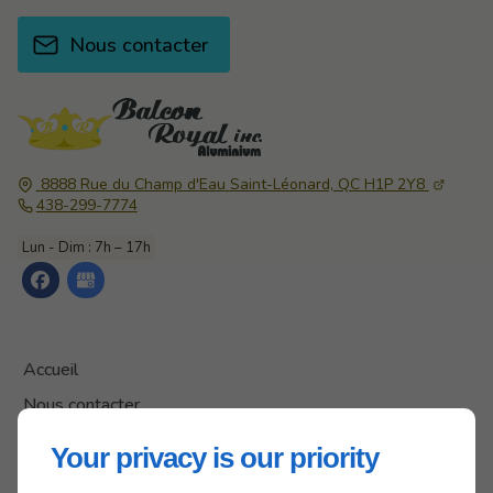
Nous contacter
8888 Rue du Champ d'Eau
Saint-Léonard, QC
H1P 2Y8
438-299-7774
Lun - Dim : 7h – 17h
Accueil
Nous contacter
Politique de confidentialité
Your privacy is our priority
Plan du site